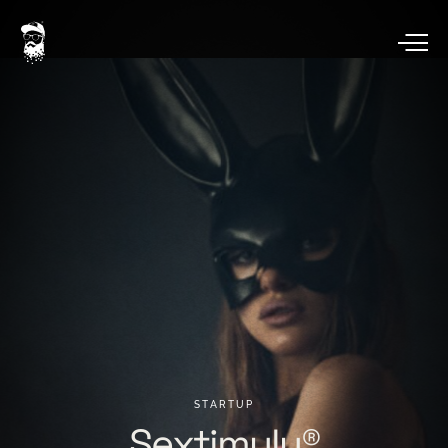
STARTUP
Sextimulu®