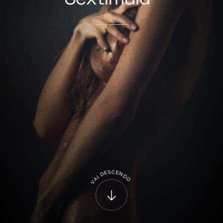
C
S
E
E
N
D
D
I
A
O
V