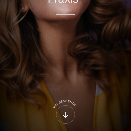
C
S
E
E
N
D
D
I
A
O
V