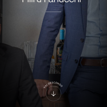
C
S
E
E
N
D
D
I
A
O
V