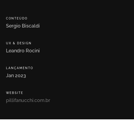
CONTEÚDO
Sergio
Biscaldi
UX
&
DESIGN
Leandro
Rocini
LANÇAMENTO
Jan
2023
WEBSITE
pillifanucchi.com.br