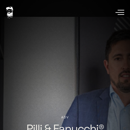
ADV
Pilli
&
Fanucchi®