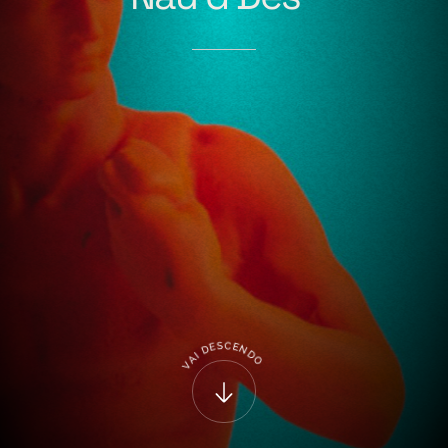
C
S
E
E
D
N
D
I
A
O
V