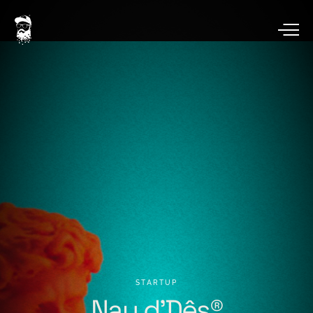
STARTUP
Nau
d’Dês®