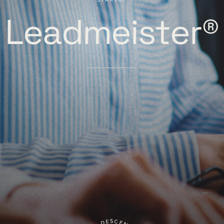
Leadmeister®
S
C
E
D
E