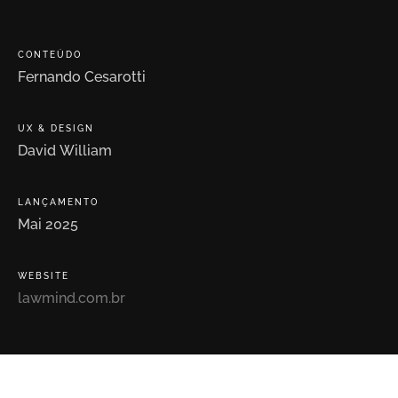
CONTEÚDO
Fernando
Cesarotti
UX
&
DESIGN
David
William
LANÇAMENTO
Mai
2025
WEBSITE
lawmind.com.br