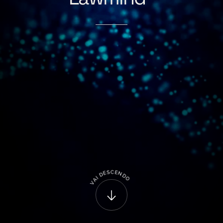
C
S
E
E
N
D
D
I
O
A
V