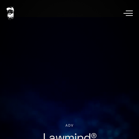
ADV
Lawmind®