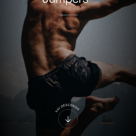
C
S
E
E
N
D
D
I
O
A
V