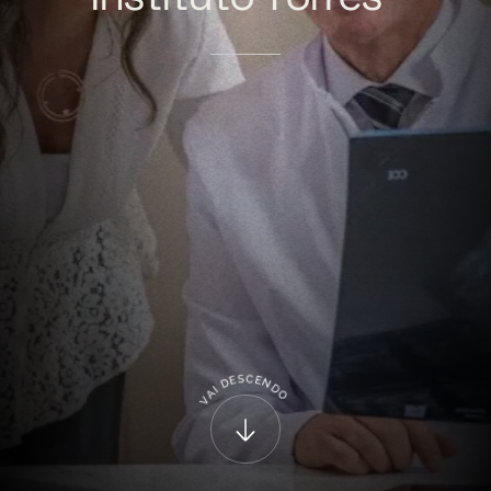
C
S
E
E
D
N
D
I
A
O
V