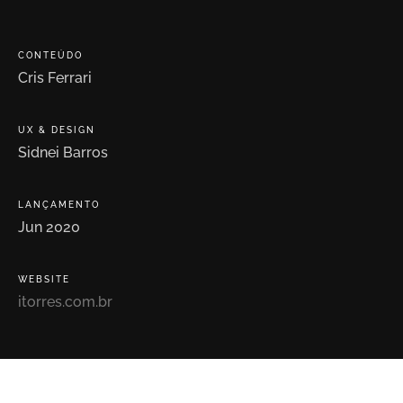
CONTEÚDO
Cris
Ferrari
UX
&
DESIGN
Sidnei
Barros
LANÇAMENTO
Jun
2020
WEBSITE
itorres.com.br