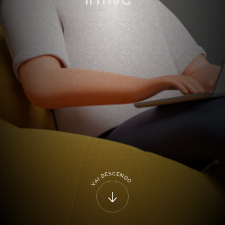
C
S
E
E
N
D
D
I
A
O
V