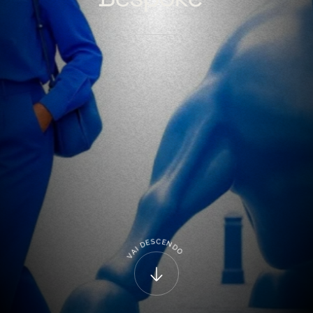
C
S
E
E
N
D
D
I
O
A
V