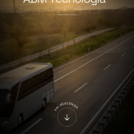
C
S
E
E
N
D
D
I
O
A
V