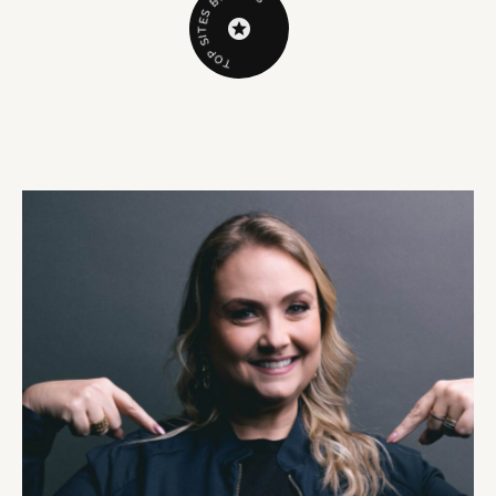
B
S
E
T
I
S
P
O
T