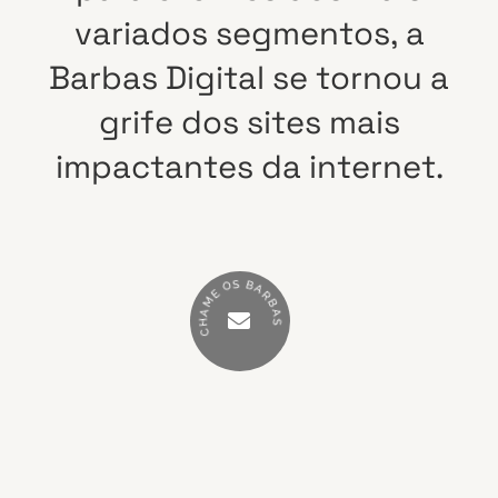
variados
segmentos,
a
Barbas
Digital
se
tornou
a
grife
dos
sites
mais
impactantes
da
internet.
S
B
O
A
E
R
M
B
A
A
H
S
C