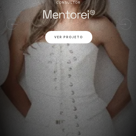
C
O
N
S
U
L
T
O
R
M
e
n
t
o
r
e
i
®
VER PROJETO
01
02
03