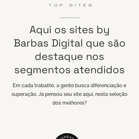
TOP SITES
Aqui
os
sites
by
Barbas
Digital
que
são
destaque
nos
segmentos
atendidos
Em cada trabalho, a gente busca diferenciação e
superação. Já pensou seu site aqui, nesta seleção
dos melhores?
B
R
A
A
S