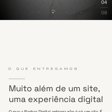
04
05
06
08
07
08
O QUE ENTREGAMOS
Muito
além
de
um
site,
uma
experiência
digital
O que a Barbas Digital entrega não é só um site. É