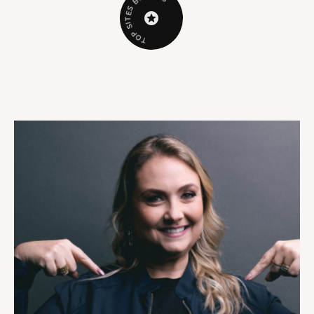
B
S
E
T
I
S
P
O
T