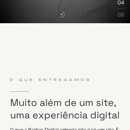
04
05
06
08
07
08
O QUE ENTREGAMOS
Muito
além
de
um
site,
uma
experiência
digital
O que a Barbas Digital entrega não é só um site. É