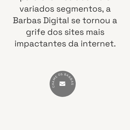
variados
segmentos,
a
Barbas
Digital
se
tornou
a
grife
dos
sites
mais
impactantes
da
internet.
S
B
O
A
E
R
M
B
A
A
H
S
C