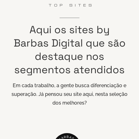
TOP SITES
Aqui
os
sites
by
Barbas
Digital
que
são
destaque
nos
segmentos
atendidos
Em cada trabalho, a gente busca diferenciação e
superação. Já pensou seu site aqui, nesta seleção
dos melhores?
B
R
A
A
S