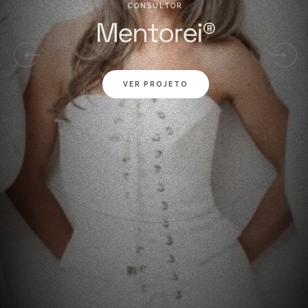
C
O
N
S
U
L
T
O
R
M
e
n
t
o
r
e
i
®
VER PROJETO
01
02
03