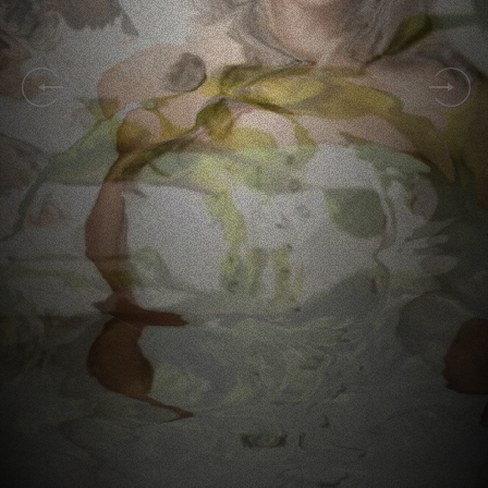
C
O
N
S
U
L
T
O
R
M
e
n
t
o
r
e
i
®
VER PROJETO
01
02
03