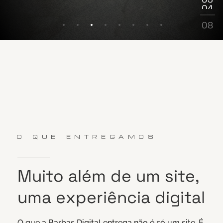
04
05
06
08
07
08
O QUE ENTREGAMOS
Muito
além
de
um
site,
uma
experiência
digital
O que a Barbas Digital entrega não é só um site. É