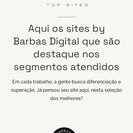
TOP SITES
Aqui
os
sites
by
Barbas
Digital
que
são
destaque
nos
segmentos
atendidos
Em cada trabalho, a gente busca diferenciação e
superação. Já pensou seu site aqui, nesta seleção
dos melhores?
B
R
A
A
S