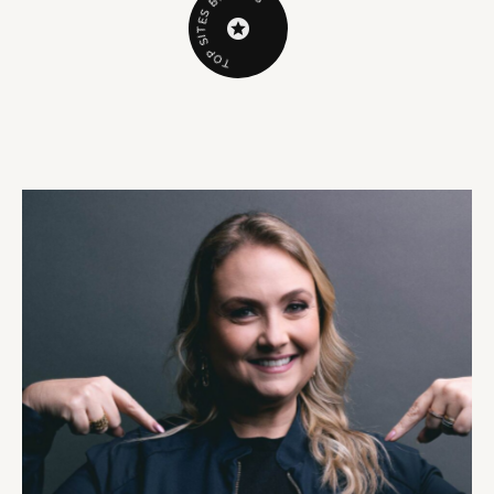
B
S
E
T
I
S
P
O
T