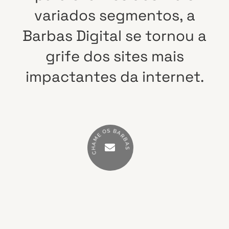
variados
segmentos,
a
Barbas
Digital
se
tornou
a
grife
dos
sites
mais
impactantes
da
internet.
S
B
O
A
E
R
M
B
A
A
H
S
C