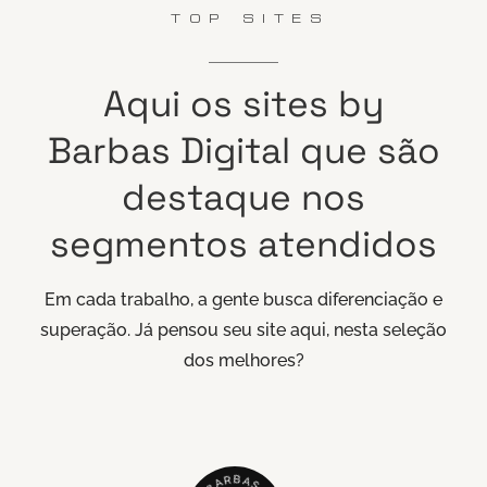
TOP SITES
Aqui
os
sites
by
Barbas
Digital
que
são
destaque
nos
segmentos
atendidos
Em cada trabalho, a gente busca diferenciação e
superação. Já pensou seu site aqui, nesta seleção
dos melhores?
B
R
A
A
S