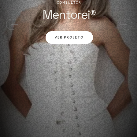
C
O
N
S
U
L
T
O
R
M
e
n
t
o
r
e
i
®
VER PROJETO
01
02
03