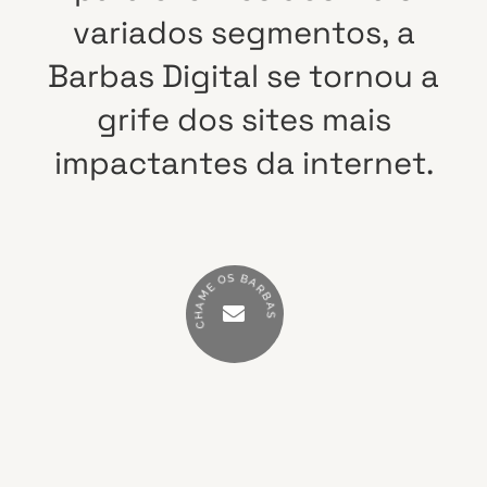
variados
segmentos,
a
Barbas
Digital
se
tornou
a
grife
dos
sites
mais
impactantes
da
internet.
S
B
O
A
E
R
M
B
A
A
H
S
C