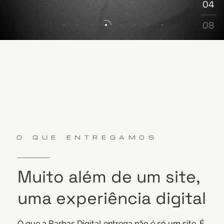
04
05
06
08
07
08
O QUE ENTREGAMOS
Muito
além
de
um
site,
uma
experiência
digital
O que a Barbas Digital entrega não é só um site. É