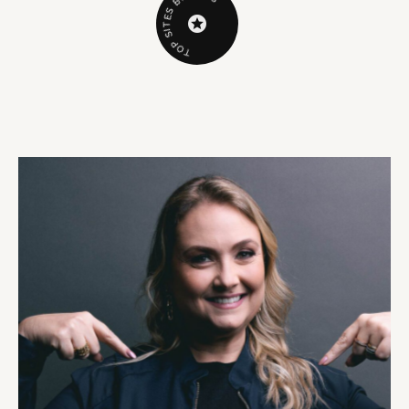
B
S
E
T
I
S
P
O
T